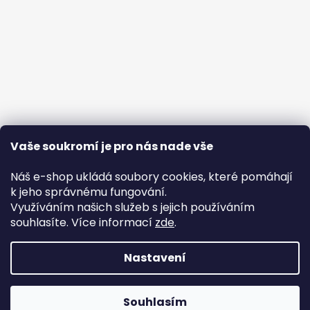
Vaše soukromí je pro nás nade vše
Náš e-shop ukládá soubory cookies, které pomáhají
k jeho správnému fungování.
Využíváním našich služeb s jejich používáním
souhlasíte. Více informací
zde
.
Nastavení
Vytvořil Shoptet
Copyright 2026
Vzpomínkový odlitek
. Všechna práva
Souhlasím
vyhrazena.