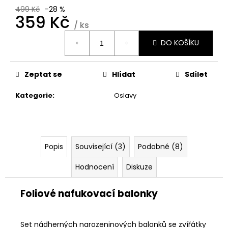
č
499 Kč
–28 %
u
359 Kč
j
/ ks
e
Měrná
DO KOŠÍKU
cena:
m
e
Zeptat se
Hlídat
Sdílet
VELKÉ
RODINNÉ
Kategorie
:
Oslavy
3D
ODLITKY
1
199
Kč
Popis
Související (3)
Podobné (8)
Původně:
1
Hodnocení
Diskuze
299
Kč
Foliové nafukovací balonky
Set nádherných narozeninových balonků se zvířátky