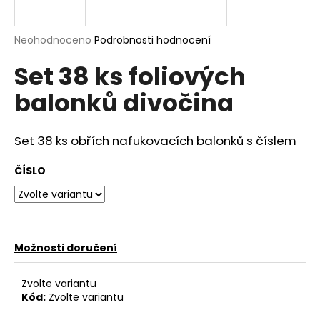
a
j
Průměrné
Neohodnoceno
Podrobnosti hodnocení
í
hodnocení
Set 38 ks foliových
produktu
t
je
?
balonků divočina
0,0
z
5
hvězdiček.
Set 38 ks obřích nafukovacích balonků s číslem
HLEDAT
ČÍSLO
D
o
Možnosti doručení
p
o
Zvolte variantu
r
Kód:
Zvolte variantu
u