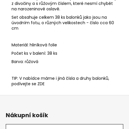
z divočiny a s růžovým číslem, které nesmí chybět
na narozeninové oslavě.
Set obsahuje celkem 38 ks balonků jako jsou na
úvodním fotu, o různých velikostech - číslo cca 60
cm
Materiál: hliníková folie
Počet ks v balení: 38 ks
Barva: růžová
TIP: V nabídce máme i jiná čísla a druhy balonků,
podívejte se ZDE
Z
á
p
Nákupní košík
a
t