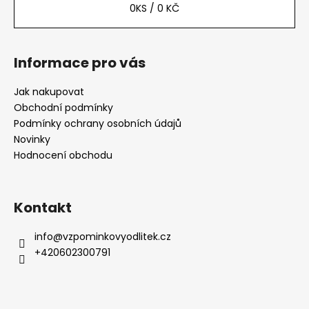
0
KS /
0 KČ
í
Informace pro vás
Jak nakupovat
Obchodní podmínky
Podmínky ochrany osobních údajů
Novinky
Hodnocení obchodu
Kontakt
info
@
vzpominkovyodlitek.cz
+420602300791