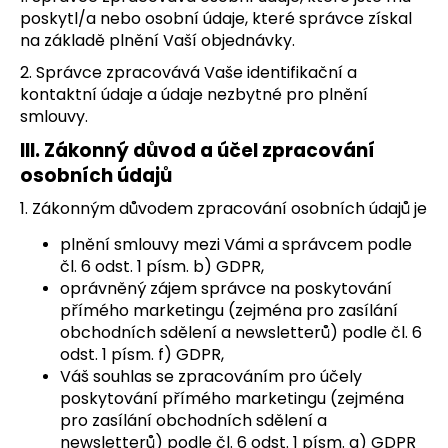
č
poskytl/a nebo osobní údaje, které správce získal
u
na základě plnění Vaší objednávky.
j
e
2. Správce zpracovává Vaše identifikační a
m
kontaktní údaje a údaje nezbytné pro plnění
e
smlouvy.
III.
Zákonný důvod a účel zpracování
VELKÉ
osobních údajů
RODINNÉ
3D
1. Zákonným důvodem zpracování osobních údajů je
ODLITKY
plnění smlouvy mezi Vámi a správcem podle
1
čl. 6 odst. 1 písm. b) GDPR,
199
Kč
oprávněný zájem správce na poskytování
Původně:
přímého marketingu (zejména pro zasílání
1
obchodních sdělení a newsletterů) podle čl. 6
299
Kč
odst. 1 písm. f) GDPR,
Váš souhlas se zpracováním pro účely
poskytování přímého marketingu (zejména
pro zasílání obchodních sdělení a
newsletterů) podle čl. 6 odst. 1 písm. a) GDPR