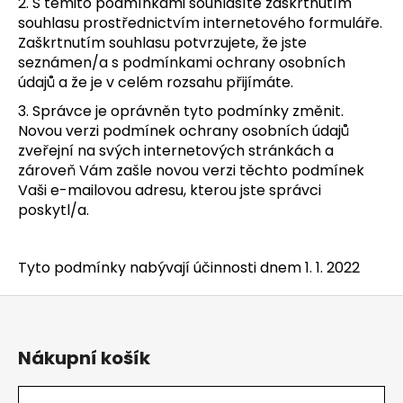
2. S těmito podmínkami souhlasíte zaškrtnutím
souhlasu prostřednictvím internetového formuláře.
Zaškrtnutím souhlasu potvrzujete, že jste
seznámen/a s podmínkami ochrany osobních
údajů a že je v celém rozsahu přijímáte.
3. Správce je oprávněn tyto podmínky změnit.
Novou verzi podmínek ochrany osobních údajů
zveřejní na svých internetových stránkách a
zároveň Vám zašle novou verzi těchto podmínek
Vaši e-mailovou adresu, kterou jste správci
poskytl/a.
Tyto podmínky nabývají účinnosti dnem 1. 1. 2022
Z
á
p
Nákupní košík
a
t