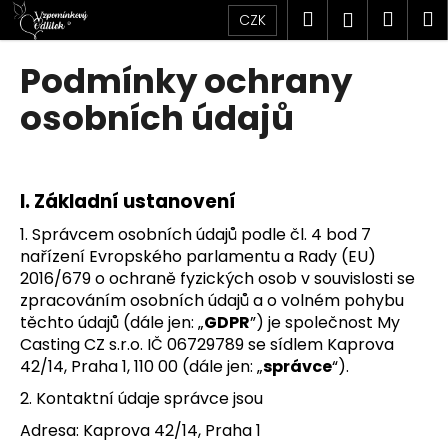
K
Přejít
Hledat
Náku
M
Přihlášen
CZK
na
o
obsah
Zpět
Zpět
košík
š
Podmínky ochrany
í
C
osobních údajů
k
o
p
o
I.
Základní ustanovení
t
1. Správcem osobních údajů podle čl. 4 bod 7
ř
nařízení Evropského parlamentu a Rady (EU)
e
2016/679 o ochraně fyzických osob v souvislosti se
b
zpracováním osobních údajů a o volném pohybu
u
těchto údajů (dále jen: „
GDPR
”) je společnost My
j
Casting CZ s.r.o. IČ 06729789 se sídlem Kaprova
e
42/14, Praha 1, 110 00 (dále jen: „
správce
“).
t
2. Kontaktní údaje správce jsou
e
Adresa: Kaprova 42/14, Praha 1
n