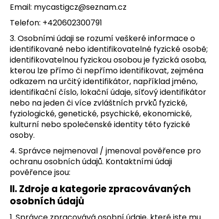
Email: mycastigcz@seznam.cz
a
Telefon: +420602300791
j
í
3. Osobními údaji se rozumí veškeré informace o
t
identifikované nebo identifikovatelné fyzické osobě;
identifikovatelnou fyzickou osobou je fyzická osoba,
?
kterou lze přímo či nepřímo identifikovat, zejména
odkazem na určitý identifikátor, například jméno,
identifikační číslo, lokační údaje, síťový identifikátor
nebo na jeden či více zvláštních prvků fyzické,
fyziologické, genetické, psychické, ekonomické,
HLEDAT
kulturní nebo společenské identity této fyzické
osoby.
4. Správce nejmenoval / jmenoval pověřence pro
D
ochranu osobních údajů. Kontaktními údaji
o
pověřence jsou:
p
o
II.
Zdroje a kategorie zpracovávaných
r
osobních údajů
u
1. Správce zpracovává osobní údaje, které jste mu