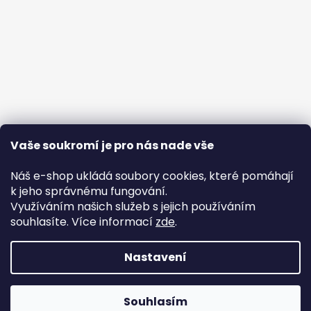
Vaše soukromí je pro nás nade vše
Náš e-shop ukládá soubory cookies, které pomáhají
k jeho správnému fungování.
Využíváním našich služeb s jejich používáním
souhlasíte. Více informací
zde
.
Nastavení
Vytvořil Shoptet
Copyright 2026
Vzpomínkový odlitek
. Všechna práva
Souhlasím
vyhrazena.
Objednávky odesíláme každý den - pouze přes GLS :)