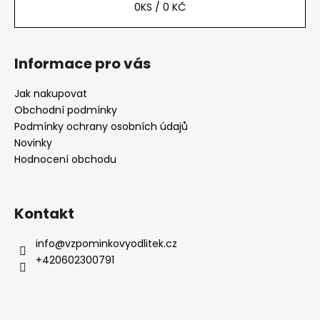
0
KS /
0 KČ
í
Informace pro vás
Jak nakupovat
Obchodní podmínky
Podmínky ochrany osobních údajů
Novinky
Hodnocení obchodu
Kontakt
info
@
vzpominkovyodlitek.cz
+420602300791