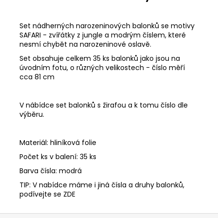
Set nádherných narozeninových balonků se motivy
SAFARI - zvířátky z jungle a modrým číslem, které
nesmí chybět na narozeninové oslavě.
Set obsahuje celkem 35 ks balonků jako jsou na
úvodním fotu, o různých velikostech - číslo měří
cca 81 cm
V nábídce set balonků s žirafou a k tomu číslo dle
výběru.
Materiál: hliníková folie
Počet ks v balení: 35 ks
Barva čísla: modrá
TIP: V nabídce máme i jiná čísla a druhy balonků,
podívejte se ZDE