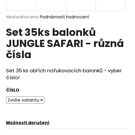
a
j
Průměrné
Neohodnoceno
Podrobnosti hodnocení
í
hodnocení
Set 35ks balonků
produktu
t
je
?
JUNGLE SAFARI - různá
0,0
z
čísla
5
hvězdiček.
Set 35 ks obřích nafukovacích balonků - vyber
HLEDAT
číslo!
ČÍSLO
D
o
p
o
r
Možnosti doručení
u