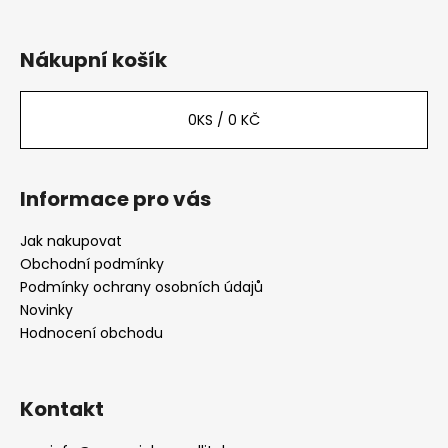
Z
á
p
Nákupní košík
a
t
0
KS /
0 KČ
í
Informace pro vás
Jak nakupovat
Obchodní podmínky
Podmínky ochrany osobních údajů
Novinky
Hodnocení obchodu
Kontakt