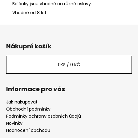
Balónky jsou vhodné na různé oslavy.
Vhodné od 8 let.
Z
á
p
Nákupní košík
a
t
0
KS /
0 KČ
í
Informace pro vás
Jak nakupovat
Obchodní podmínky
Podmínky ochrany osobních údajů
Novinky
Hodnocení obchodu