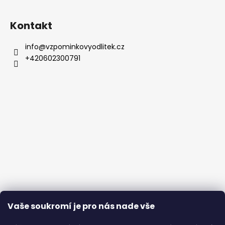
Kontakt
info
@
vzpominkovyodlitek.cz
+420602300791
Vaše soukromí je pro nás nade vše