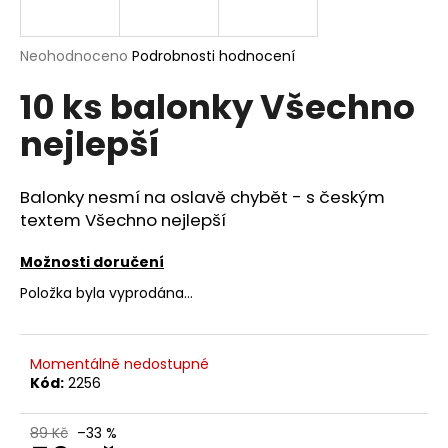
a
j
Průměrné
Neohodnoceno
Podrobnosti hodnocení
í
hodnocení
10 ks balonky Všechno
produktu
t
je
?
nejlepší
0,0
z
5
hvězdiček.
Balonky nesmí na oslavě chybět - s českým
textem Všechno nejlepší
HLEDAT
Možnosti doručení
Položka byla vyprodána…
D
o
p
Momentálně nedostupné
o
Kód:
2256
r
u
89 Kč
–33 %