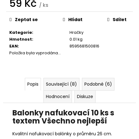
59 Kč
č
/ ks
u
Měrná
j
cena:
Zeptat se
Hlídat
Sdílet
e
m
Kategorie
:
Hračky
e
Hmotnost
:
0.01 kg
EAN
:
8595681500816
PARTNERSKÝ
Položka byla vyprodána…
3D
ODLITEK
739
Kč
Původně:
Popis
Související (8)
Podobné (6)
769
Kč
Hodnocení
Diskuze
Balonky nafukovací 10 ks s
textem Všechno nejlepší
Kvalitní nafukovací balónky o průměru 26 cm.