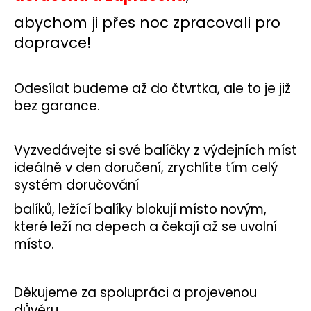
a
abychom ji přes noc zpracovali pro
j
dopravce!
í
t
?
Odesílat budeme až do čtvrtka, ale to je již
bez garance.
Vyzvedávejte si své balíčky z výdejních míst
HLEDAT
ideálně v den doručení, zrychlíte tím celý
systém doručování
balíků, ležící balíky blokují místo novým,
D
které leží na depech a čekají až se uvolní
o
místo.
p
o
r
Děkujeme za spolupráci a projevenou
u
důvěru.