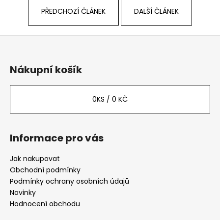
PŘEDCHOZÍ ČLÁNEK
DALŠÍ ČLÁNEK
Z
á
p
Nákupní košík
a
t
0
KS /
0 KČ
í
Informace pro vás
Jak nakupovat
Obchodní podmínky
Podmínky ochrany osobních údajů
Novinky
Hodnocení obchodu