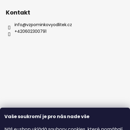
Kontakt
info
@
vzpominkovyodlitek.cz
+420602300791
Vaše soukromí je pro nás nade vše
Náš e-shop ukládá soubory cookies, které pomáhají