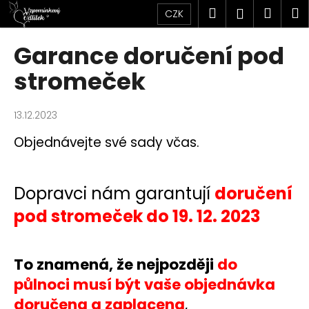
K
Přejít
Hledat
Náku
M
Přihlášen
CZK
na
o
obsah
Zpět
Zpět
košík
š
Garance doručení pod
í
C
stromeček
k
o
p
13.12.2023
o
Objednávejte své sady včas.
t
ř
e
Dopravci nám garantují
doručení
b
pod stromeček do 19. 12. 2023
u
j
e
To znamená, že nejpozději
do
t
půlnoci musí být vaše objednávka
e
doručena a zaplacena
,
n