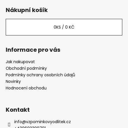
á
d
p
a
Nákupní košík
c
a
í
t
p
0
KS /
0 KČ
í
r
v
k
Informace pro vás
y
v
Jak nakupovat
ý
Obchodní podmínky
p
Podmínky ochrany osobních údajů
i
Novinky
s
Hodnocení obchodu
u
Kontakt
info
@
vzpominkovyodlitek.cz