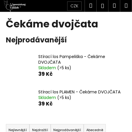
K
Přejít
Hledat
Náku
M
Přihlášen
CZK
na
o
obsah
Zpět
Zpět
košík
š
Čekáme dvojčata
í
C
k
Nejprodávanější
o
p
o
Stírací los Pampeliška - Čekáme
t
DVOJČATA
Skladem
(>5 ks)
ř
39 Kč
e
b
u
Stírací los PLAMEN - Čekáme DVOJČATA
Skladem
(>5 ks)
j
39 Kč
e
t
Ř
e
a
n
Nejlevnější
Nejdražší
Nejprodávanější
Abecedně