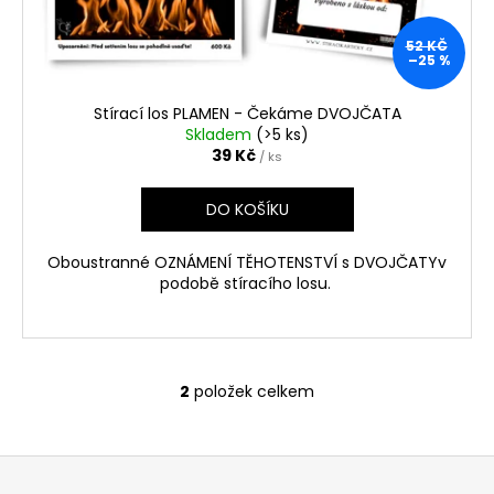
52 KČ
–25 %
Stírací los PLAMEN - Čekáme DVOJČATA
Skladem
(>5 ks)
39 Kč
/ ks
DO KOŠÍKU
Oboustranné OZNÁMENÍ TĚHOTENSTVÍ s DVOJČATYv
podobě stíracího losu.
2
položek celkem
O
v
l
Z
á