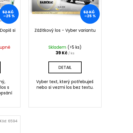
52 KČ
52 KČ
–25 %
–25 %
 Dopiš si
Zážitkový los - Vyber variantu
tupné
Skladem
(>5 ks)
39 Kč
/ ks
DETAIL
ný,
Vyber text, který potřebuješ
los s
nebo si vezmi los bez textu.
opsání
Kód:
6594