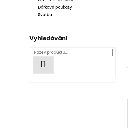
739 Kč
l
Dárkové poukazy
Původně:
769 Kč
Svatba
Vyhledávání
HLEDAT