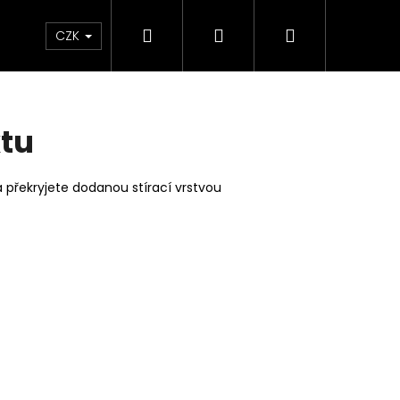
Hledat
Přihlášení
Nákupní
lavy
Šití - STŘIHO-BOX
Dárkové poukazy
CZK
košík
xtu
 překryjete dodanou stírací vrstvou
3D ODLITKY