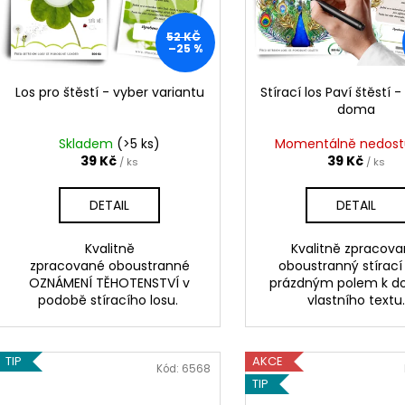
s
k
p
t
52 KČ
r
–25 %
ů
o
d
Los pro štěstí - vyber variantu
Stírací los Paví štěstí -
doma
u
k
Skladem
(>5 ks)
Momentálně nedos
t
39 Kč
39 Kč
/ ks
/ ks
ů
DETAIL
DETAIL
Kvalitně
Kvalitně zpracova
zpracované oboustranné
oboustranný stírací 
OZNÁMENÍ TĚHOTENSTVÍ v
prázdným polem k d
podobě stíracího losu.
vlastního textu.
TIP
AKCE
Kód:
6568
TIP