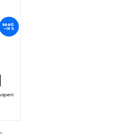
59 KČ
–16 %
)
kvapení
m