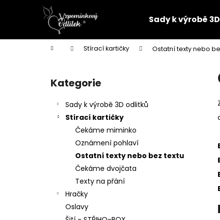
K
Přejít
na
o
Sady k výrobě 3D
obsah
Zpět
Zpět
š
do
do
í
Domů
Stírací kartičky
Ostatní texty nebo be
k
obchodu
obchodu
P
o
Kategorie
Přeskočit
s
kategorie
t
Sady k výrobě 3D odlitků
r
Stírací kartičky
a
Čekáme miminko
n
Oznámení pohlaví
n
Ostatní texty nebo bez textu
í
Čekáme dvojčata
p
Texty na přání
a
Hračky
n
Oslavy
PARTNERSKÝ 3D ODLITEK
e
Šití - STŘIHO-BOX