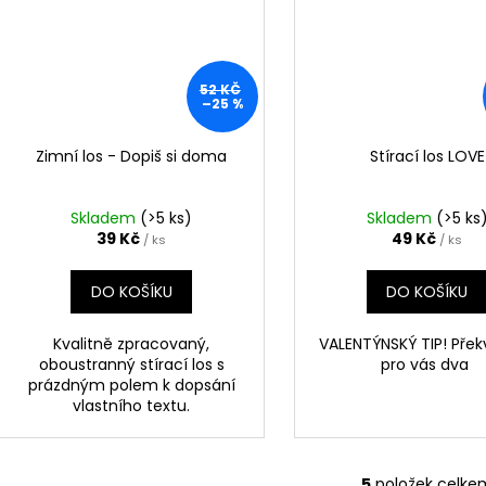
52 KČ
–25 %
Zimní los - Dopiš si doma
Stírací los LOVE
Skladem
(>5 ks)
Skladem
(>5 ks
39 Kč
49 Kč
/ ks
/ ks
DO KOŠÍKU
DO KOŠÍKU
Kvalitně zpracovaný,
VALENTÝNSKÝ TIP! Pře
oboustranný stírací los s
pro vás dva
prázdným polem k dopsání
vlastního textu.
5
položek celke