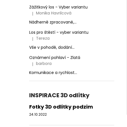
Zážitkový los - Vyber variantu
Monika Havrilcová
|
Hodnocení produktu je 5 z 5 hvězdiček.
Nádherně zpracované,...
Los pro štěstí - vyber variantu
Tereza
|
Hodnocení produktu je 3 z 5 hvězdiček.
Vše v pohodě, dodání...
Oznámení pohlaví - Zlatá
barbora
|
Hodnocení produktu je 5 z 5 hvězdiček.
Komunikace a rychlost...
INSPIRACE 3D odlitky
Fotky 3D odlitky podzim
24.10.2022