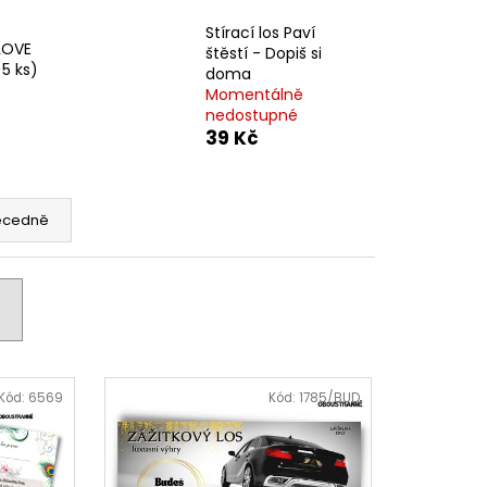
Kč
Stírací los Paví
 LOVE
štěstí - Dopiš si
>5 ks)
doma
Momentálně
nedostupné
39 Kč
ecedně
Kód:
6569
Kód:
1785/BUD