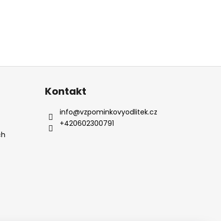
Kontakt
info
@
vzpominkovyodlitek.cz
+420602300791
ch