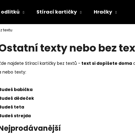
 odlitků
Stírací kartičky
Hračky
Os
z textu
Co potřebujete najít?
Ostatní texty nebo bez te
HLEDAT
Zde najdete Stírací kartičky bez textů -
text si dopíšete doma
a
a nebo texty:
Doporučujeme
Budeš babička
Budeš dědeček
Budeš teta
Budeš strejda
Nejprodávanější
SOUROZENECKÝ 3D ODLITEK
VELKÉ RODINNÉ 