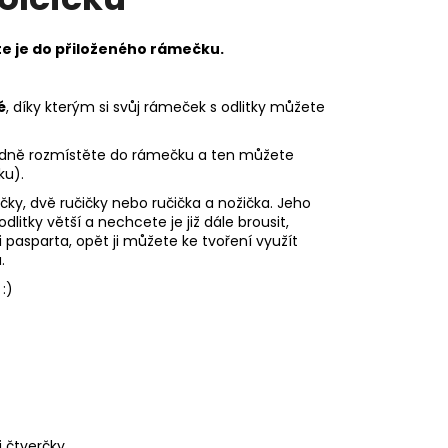
te je do přiloženého rámečku.
é
, díky kterým si svůj rámeček s odlitky můžete
odně rozmístěte do rámečku a ten můžete
ku).
ky, dvě ručičky nebo ručička a nožička. Jeho
litky větší a nechcete je již dále brousit,
 pasparta, opět ji můžete ke tvoření využít
.
:)
 čtverčky