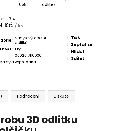
6581
odlitek
Kč
Kč
–3 %
9 Kč
/ ks
ná
:
Tisk
Sady k výrobě 3D
gorie
:
odlitků
Zeptat se
tnost
:
1 kg
Hlídat
0002017110000
Sdílet
žka byla vyprodána…
1)
Hodnocení
Diskuze
robu 3D odlitku
holčičku