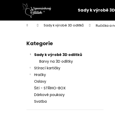
K
Přejít
na
o
Sady k výrobě 3D
obsah
Zpět
Zpět
š
do
do
í
Domů
Sady k výrobě 3D odlitků
Ručička a 
k
obchodu
obchodu
P
o
Kategorie
Přeskočit
s
kategorie
t
Sady k výrobě 3D odlitků
r
Barvy na 3D odlitky
a
Stírací kartičky
n
Hračky
n
Oslavy
í
Šití - STŘIHO-BOX
p
Dárkové poukazy
a
Svatba
n
PARTNERSKÝ 3D ODLITEK
e