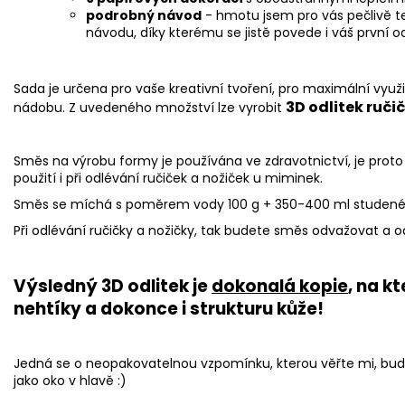
podrobný návod
- hmotu jsem pro vás pečlivě t
návodu, díky kterému se jistě povede i váš první o
Sada je určena pro vaše kreativní tvoření, pro maximální využ
3D odlitek ruči
nádobu. Z uvedeného množství lze vyrobit
Směs na výrobu formy je používána ve zdravotnictví, je prot
použití i při odlévání ručiček a nožiček u miminek.
Směs se míchá s poměrem vody 100 g + 350-400 ml studené
Při odlévání ručičky a nožičky, tak budete směs odvažovat a 
Výsledný 3D odlitek je
dokonalá kopie
, na k
nehtíky a dokonce i strukturu kůže!
Jedná se o neopakovatelnou vzpomínku, kterou věřte mi, bude
jako oko v hlavě :)