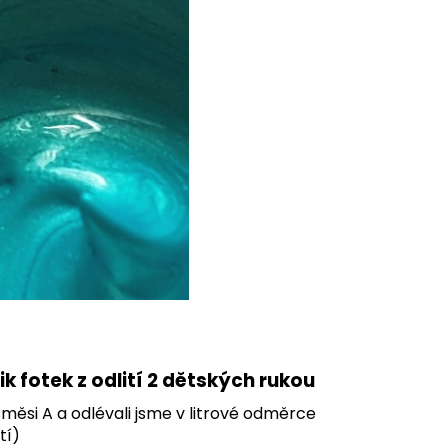
k fotek z odlití 2 dětských rukou
směsi A a odlévali jsme v litrové odměrce
tí)