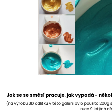
Jak se se směsí pracuje, jak vypadá - několi
(na výrobu 3D odlitku v této galerii bylo použito 200g 
ruce 9 letých dě