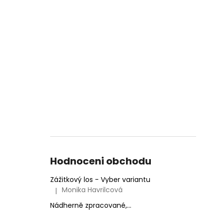
Hodnoceni obchodu
Zážitkový los - Vyber variantu
Monika Havrilcová
|
Hodnocení produktu je 5 z 5 hvězdiček.
Nádherně zpracované,...