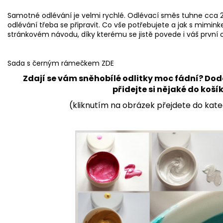
Samotné odlévání je velmi rychlé. Odlévací směs tuhne cca 2
odlévání třeba se připravit. Co vše potřebujete a jak s mim
stránkovém návodu, díky kterému se jistě povede i váš první o
Sada s černým rámečkem ZDE
Zdají se vám sněhobílé odlitky moc fádní? Dode
přidejte si nějaké do koší
(kliknutím na obrázek přejdete do kate