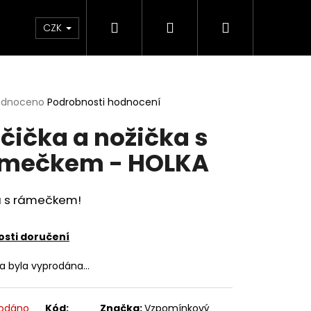
Hledat
Přihlášení
Nákupní
lavy
Šití - STŘIHO-BOX
Dárkové poukazy
CZK
košík
rné
odnoceno
Podrobnosti hodnocení
cení
čička a nožička s
ktu
mečkem - HOLKA
ček.
 s rámečkem!
sti doručení
ka byla vyprodána…
3D ODLITKY
odáno
Kód:
Značka:
Vzpomínkový