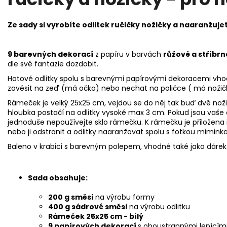
Ze sady si vyrobíte odlitek ručičky nožičky a naaranžuje
9 barevných dekorací
z papíru v barvách
růžové a stříbrn
dle své fantazie dozdobit.
Hotové odlitky spolu s barevnými papírovými dekoracemi vh
zavěsit na zeď (má očko) nebo nechat na poličce ( má nožič
Rámeček je velký 25x25 cm, vejdou se do něj tak buď dvě nožič
hloubka postačí na odlitky vysoké max 3 cm. Pokud jsou vaše od
jednoduše nepoužívejte sklo rámečku. K rámečku je přiložena i
nebo ji odstranit a odlitky naaranžovat spolu s fotkou miminka
Baleno v krabici s barevným polepem, vhodné také jako dárek 
Sada obsahuje:
200 g směsi
na výrobu formy
400 g sádrové směsi
na výrobu odlitku
Rámeček 25x25 cm - bílý
9 papírových dekorací
s oboustrannými lepícími