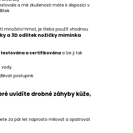
estovala a mé zkušenosti máte k dispozici v
dlitek
ití množství hmot, je třeba použít vhodnou
čky a 3D odlitek nožičky miminka
o
testována a certifikována
a lze ji tak
 vody.
odlévat postupně.
teré uvidíte drobné záhyby kůže,
te za pár let naprosto milovat a opatrovat