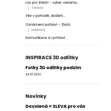
Los pro štěstí - vyber variantu
Tereza
|
Hodnocení produktu je 3 z 5 hvězdiček.
Vše v pohodě, dodání...
Oznámení pohlaví - Zlatá
barbora
|
Hodnocení produktu je 5 z 5 hvězdiček.
Komunikace a rychlost...
INSPIRACE 3D odlitky
Fotky 3D odlitky podzim
24.10.2022
Novinky
Dovolená = SLEVA pro vás