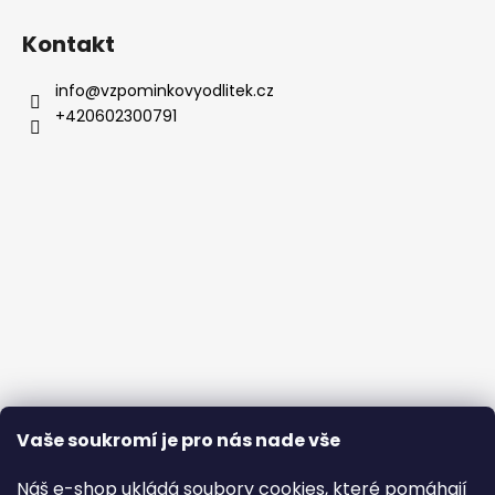
Kontakt
info
@
vzpominkovyodlitek.cz
+420602300791
Vaše soukromí je pro nás nade vše
Náš e-shop ukládá soubory cookies, které pomáhají