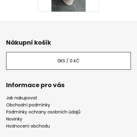
Z
á
p
Nákupní košík
a
t
0
KS /
0 KČ
í
Informace pro vás
Jak nakupovat
Obchodní podmínky
Podmínky ochrany osobních údajů
Novinky
Hodnocení obchodu