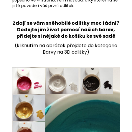
popsáno ve 4 stránkovém návodu, díky kterému se
jistě povede i váš první odlitek.
Zdají se vám sněhobílé odlitky moc fádní?
Dodejte jim život pomocí našich barev,
přidejte si nějaké do košíku ke své sadě
(kliknutím na obrázek přejdete do kategorie
Barvy na 3D odlitky)