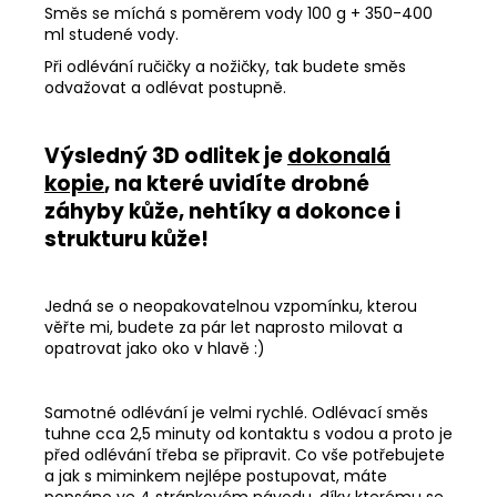
Směs se míchá s poměrem vody 100 g + 350-400
ml studené vody.
Při odlévání ručičky a nožičky, tak budete směs
odvažovat a odlévat postupně.
Výsledný 3D odlitek je
dokonalá
kopie
, na které uvidíte drobné
záhyby kůže, nehtíky a dokonce i
strukturu kůže!
Jedná se o neopakovatelnou vzpomínku, kterou
věřte mi, budete za pár let naprosto milovat a
opatrovat jako oko v hlavě :)
Samotné odlévání je velmi rychlé. Odlévací směs
tuhne cca 2,5 minuty od kontaktu s vodou a proto je
před odlévání třeba se připravit. Co vše potřebujete
a jak s miminkem nejlépe postupovat, máte