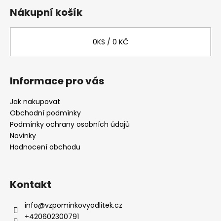
p
Nákupní košík
a
t
0
KS /
0 KČ
í
Informace pro vás
Jak nakupovat
Obchodní podmínky
Podmínky ochrany osobních údajů
Novinky
Hodnocení obchodu
Kontakt
info
@
vzpominkovyodlitek.cz
+420602300791