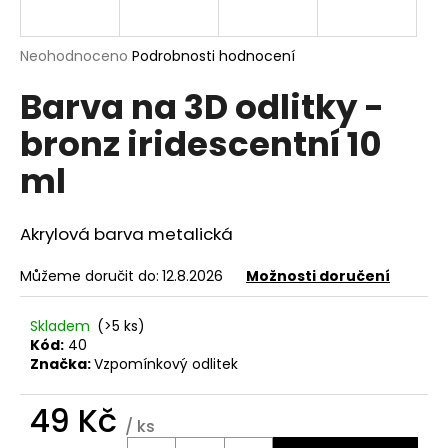
a
j
Průměrné
Neohodnoceno
Podrobnosti hodnocení
í
hodnocení
Barva na 3D odlitky -
produktu
t
je
?
bronz iridescentní 10
0,0
z
ml
5
hvězdiček.
Akrylová barva metalická
HLEDAT
Můžeme doručit do:
12.8.2026
Možnosti doručení
D
Skladem
(>5 ks)
o
Kód:
40
p
Značka:
Vzpomínkový odlitek
o
r
49 Kč
/ ks
u
Měrná