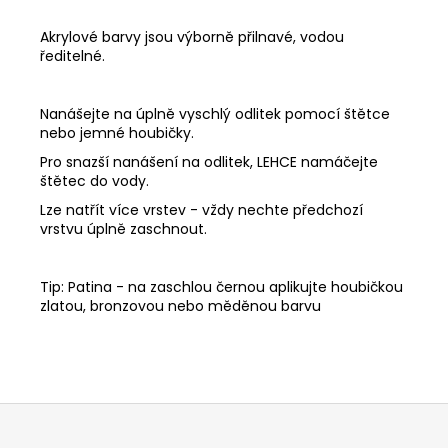
Akrylové barvy jsou výborně přilnavé, vodou
ředitelné.
Nanášejte na úplně vyschlý odlitek pomocí štětce
nebo jemné houbičky.
Pro snazší nanášení na odlitek, LEHCE namáčejte
štětec do vody.
Lze natřít více vrstev - vždy nechte předchozí
vrstvu úplně zaschnout.
Tip: Patina - na zaschlou černou aplikujte houbičkou
zlatou, bronzovou nebo měděnou barvu
Z
á