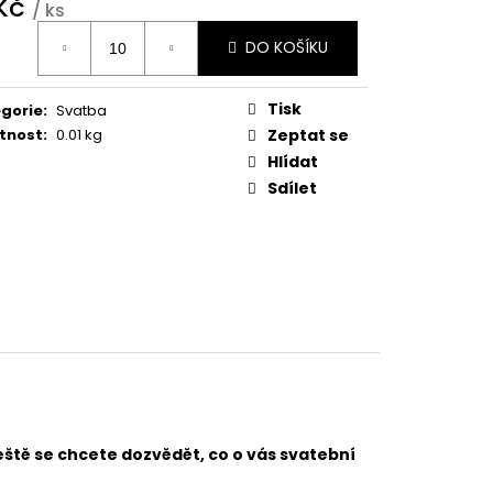
 Kč
/ ks
ná
Kč
DO KOŠÍKU
:
Tisk
gorie
:
Svatba
tnost
:
0.01 kg
Zeptat se
Hlídat
Sdílet
eště se chcete dozvědět, co o vás svatební