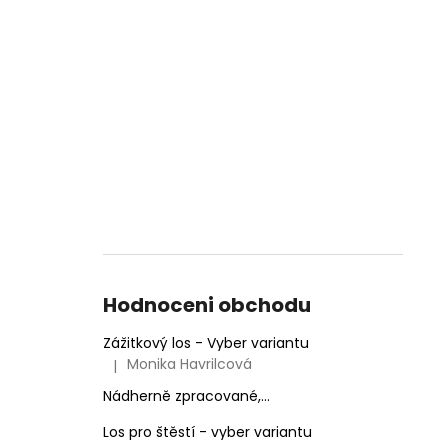
Hodnoceni obchodu
Zážitkový los - Vyber variantu
Monika Havrilcová
|
Hodnocení produktu je 5 z 5 hvězdiček.
Nádherně zpracované,...
Los pro štěstí - vyber variantu