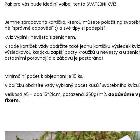
Pak pro vás bude ideální volba tento SVATEBNÍ KVÍZ.
Jemně zpracovaná kartička, kterou můžete položit na svatební 
ně "správné odpovědi" :) a své tipy si podepíší.
Kvíz vyplní i nevěsta s ženichem.
K sadě kartiček vždy obdržíte také jednu kartičku Výsledek kvíz
výsledkovou kartičku zapíší počty kroužků u nevěsty a u žen
ostatními porovnají a o zábavu je postaráno!
Minimální počet k objednání je 10 ks.
V balíčku obdržíte vždy vybraný počet kusů "Svatebního kvízu" a
Velikosti A5 - cca 15*21cm, potažená, 350g/m2,
dodáváme v p
fixem.