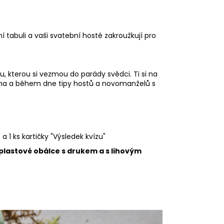
tabuli a vaši svatební hosté zakroužkují pro
u, kterou si vezmou do parády svědci. Ti si na
icha a během dne tipy hostů a novomanželů s
 1 ks kartičky "Výsledek kvízu"
lastové obálce s drukem a s lihovým