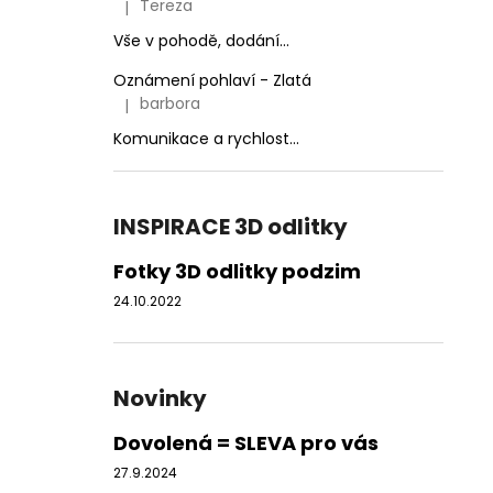
Tereza
|
Hodnocení produktu je 3 z 5 hvězdiček.
Vše v pohodě, dodání...
Oznámení pohlaví - Zlatá
barbora
|
Hodnocení produktu je 5 z 5 hvězdiček.
Komunikace a rychlost...
INSPIRACE 3D odlitky
Fotky 3D odlitky podzim
24.10.2022
Novinky
Dovolená = SLEVA pro vás
27.9.2024