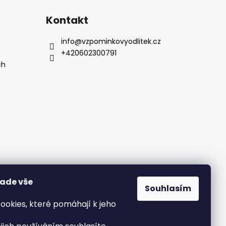
Kontakt
info
@
vzpominkovyodlitek.cz
+420602300791
ch
nade vše
Souhlasím
ookies, které pomáhají k jeho