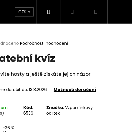
Hledat
Přihlášení
Nákupní
lavy
Šití - STŘIHO-BOX
Dárkové poukazy
CZK
košík
rné
odnoceno
Podrobnosti hodnocení
cení
atební kvíz
ktu
íte hosty a ještě získáte jejich názor
ček.
e doručit do:
13.8.2026
Možnosti doručení
adem
Kód:
Značka:
Vzpomínkový
ks)
6536
odlitek
3D ODLITKY
–36 %