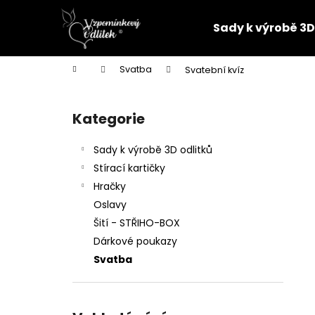
K
Přejít
na
o
Sady k výrobě 3D
obsah
Zpět
Zpět
š
do
do
í
Domů
Svatba
Svatební kvíz
k
obchodu
obchodu
P
o
Kategorie
Přeskočit
s
kategorie
t
Sady k výrobě 3D odlitků
r
Stírací kartičky
a
Hračky
n
Oslavy
n
Šití - STŘIHO-BOX
í
Dárkové poukazy
p
Svatba
a
n
PARTNERSKÝ 3D ODLITEK
e