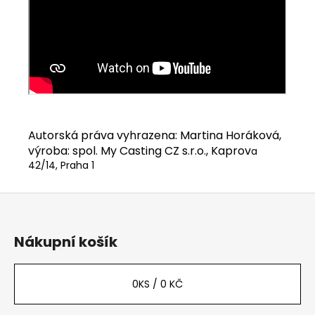
Autorská práva vyhrazena: Martina Horáková,
výroba: spol. My Casting CZ s.r.o., Kaprov
a
42/14, Praha 1
Z
á
p
Nákupní košík
a
t
0
KS /
0 KČ
í