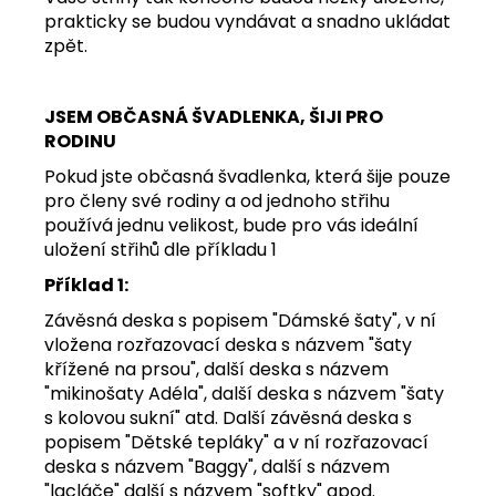
prakticky se budou vyndávat a snadno ukládat
zpět.
JSEM OBČASNÁ ŠVADLENKA, ŠIJI PRO
RODINU
Pokud jste občasná švadlenka, která šije pouze
pro členy své rodiny a od jednoho střihu
používá jednu velikost, bude pro vás ideální
uložení střihů dle příkladu 1
Příklad 1:
Závěsná deska s popisem "Dámské šaty", v ní
vložena rozřazovací deska s názvem "šaty
křížené na prsou", další deska s názvem
"mikinošaty Adéla", další deska s názvem "šaty
s kolovou sukní" atd. Další závěsná deska s
popisem "Dětské tepláky" a v ní rozřazovací
deska s názvem "Baggy", další s názvem
"lacláče" další s názvem "softky" apod.