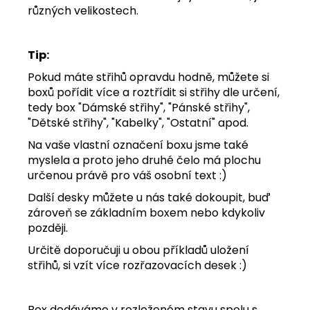
různých velikostech.
Tip:
Pokud máte střihů opravdu hodně, můžete si
boxů pořídit více a roztřídit si střihy dle určení,
tedy box "Dámské střihy", "Pánské střihy",
"Dětské střihy", "Kabelky", "Ostatní" apod.
Na vaše vlastní označení boxu jsme také
myslela a proto jeho druhé čelo má plochu
určenou právě pro váš osobní text :)
Další desky můžete u nás také dokoupit, buď
zároveň se základním boxem nebo kdykoliv
později.
Určitě doporučuji u obou příkladů uložení
střihů, si vzít více rozřazovacích desek :)
Box dodáváme v rozloženém stavu spolu s