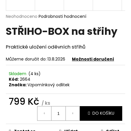
a
j
Průměrné
Neohodnoceno
Podrobnosti hodnocení
í
hodnocení
STŘIHO-BOX na střihy
produktu
t
je
?
0,0
z
Praktické uložení oděvních střihů
5
hvězdiček.
Můžeme doručit do:
13.8.2026
Možnosti doručení
HLEDAT
Skladem
(4 ks)
Kód:
2664
Značka:
Vzpomínkový odlitek
D
799 Kč
o
/ ks
p
Měrná
o
DO KOŠÍKU
cena:
r
u