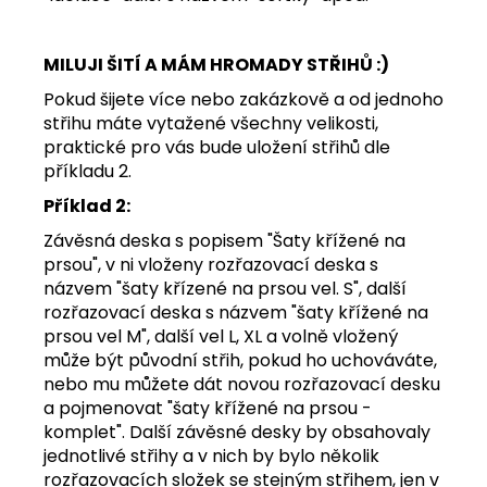
MILUJI ŠITÍ A MÁM HROMADY STŘIHŮ :)
Pokud šijete více nebo zakázkově a od jednoho
střihu máte vytažené všechny velikosti,
praktické pro vás bude uložení střihů dle
příkladu 2.
Příklad 2:
Závěsná deska s popisem "Šaty křížené na
prsou", v ni vloženy rozřazovací deska s
názvem "šaty křízené na prsou vel. S", další
rozřazovací deska s názvem "šaty křížené na
prsou vel M", další vel L, XL a volně vložený
může být původní střih, pokud ho uchováváte,
nebo mu můžete dát novou rozřazovací desku
a pojmenovat "šaty křížené na prsou -
komplet". Další závěsné desky by obsahovaly
jednotlivé střihy a v nich by bylo několik
rozřazovacích složek se stejným střihem, jen v