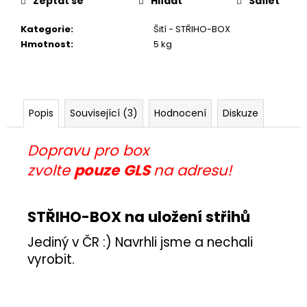
č
Zeptat se
Hlídat
Sdílet
u
Kategorie
:
Šití - STŘIHO-BOX
j
Hmotnost
:
5 kg
e
m
e
Popis
Související (3)
Hodnocení
Diskuze
VELKÉ
RODINNÉ
3D
Dopravu pro box
ODLITKY
zvolte
pouze
GLS
na adresu!
1
199
Kč
Původně:
STŘIHO-BOX na uložení střihů
1
299
Jediný v ČR :) Navrhli jsme a nechali
Kč
vyrobit.