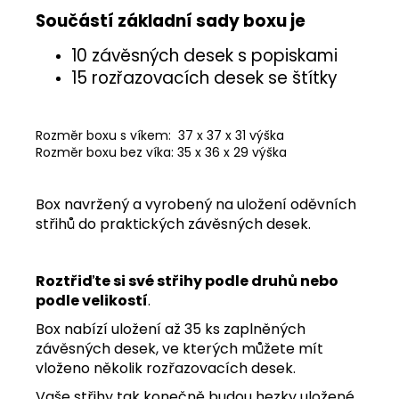
Součástí základní sady boxu je
10 závěsných desek s popiskami
15 rozřazovacích desek se štítky
Rozměr boxu s víkem: 37 x 37 x 31 výška
Rozměr boxu bez víka: 35 x 36 x 29 výška
Box navržený a vyrobený na uložení oděvních
střihů do praktických závěsných desek.
Roztřiďte si své střihy podle druhů nebo
podle velikostí
.
Box nabízí uložení až 35 ks zaplněných
závěsných desek, ve kterých můžete mít
vloženo několik rozřazovacích desek.
Vaše střihy tak konečně budou hezky uložené,