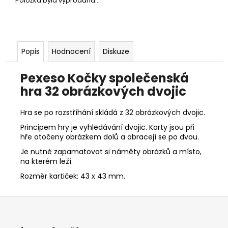
č
Položka byla vyprodána…
u
j
e
m
Popis
Hodnocení
Diskuze
e
Pexeso Kočky společenská
PARTNERSKÝ
hra 32 obrázkových dvojic
3D
ODLITEK
Hra se po rozstříhání skládá z 32 obrázkových dvojic.
739
Kč
Principem hry je vyhledávání dvojic. Karty jsou při
Původně:
hře otočeny obrázkem dolů a obracejí se po dvou.
769
Je nutné zapamatovat si náměty obrázků a místo,
Kč
na kterém leží.
Rozměr kartiček: 43 x 43 mm.
Z
á