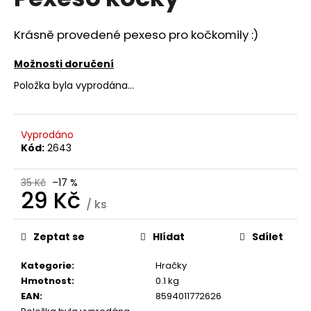
je
a
0,0
z
j
Krásně provedené pexeso pro kočkomily :)
5
í
hvězdiček.
Možnosti doručení
t
Položka byla vyprodána…
?
Vyprodáno
Kód:
2643
HLEDAT
35 Kč
–17 %
29 Kč
/ ks
Měrná
D
cena:
o
Zeptat se
Hlídat
Sdílet
p
o
Kategorie
:
Hračky
r
Hmotnost
:
0.1 kg
u
EAN
:
8594011772626