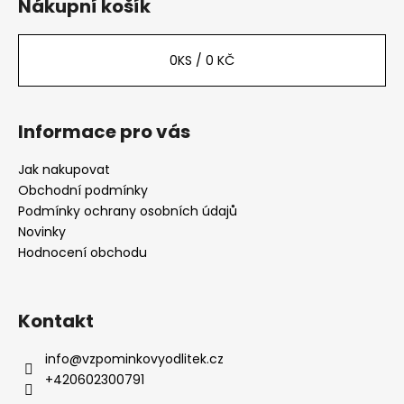
p
Nákupní košík
a
t
0
KS /
0 KČ
í
Informace pro vás
Jak nakupovat
Obchodní podmínky
Podmínky ochrany osobních údajů
Novinky
Hodnocení obchodu
Kontakt
info
@
vzpominkovyodlitek.cz
+420602300791