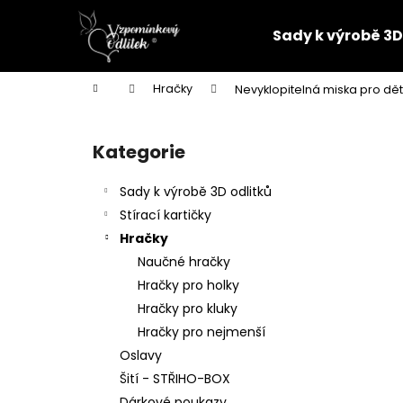
K
Přejít
na
o
Sady k výrobě 3D
obsah
Zpět
Zpět
š
do
do
í
Domů
Hračky
Nevyklopitelná miska pro dět
k
obchodu
obchodu
P
o
Kategorie
Přeskočit
s
kategorie
t
Sady k výrobě 3D odlitků
r
Stírací kartičky
a
Hračky
n
Naučné hračky
n
Hračky pro holky
í
Hračky pro kluky
p
Hračky pro nejmenší
a
Oslavy
n
Šití - STŘIHO-BOX
PARTNERSKÝ 3D ODLITEK
e
Dárkové poukazy