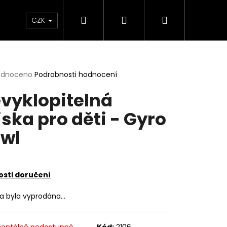
Hledat
Přihlášení
Nákupní
lavy
Šití - STŘIHO-BOX
Dárkové poukazy
CZK
košík
rné
odnoceno
Podrobnosti hodnocení
cení
vyklopitelná
ktu
ska pro děti - Gyro
wl
ček.
sti doručení
ka byla vyprodána…
3D ODLITKY
entálně nedostupné
Kód:
2106