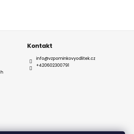
Kontakt
info
@
vzpominkovyodlitek.cz
+420602300791
ch