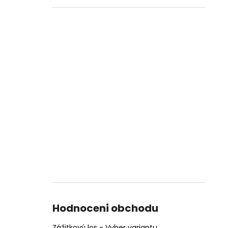
Hodnoceni obchodu
Zážitkový los - Vyber variantu