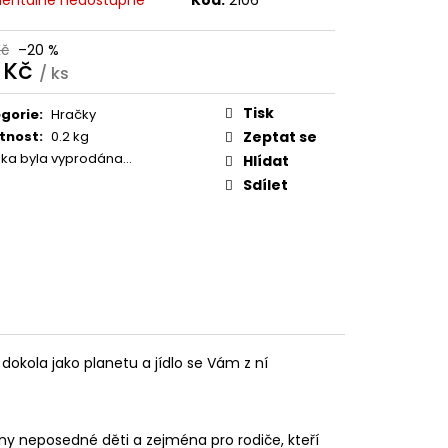
Kč
Kč
–20 %
9 Kč
/ ks
ná
:
Tisk
gorie
:
Hračky
tnost
:
0.2 kg
Zeptat se
žka byla vyprodána…
Hlídat
Sdílet
dokola jako planetu a jídlo se Vám z ní
hny neposedné děti a zejména pro rodiče, kteří