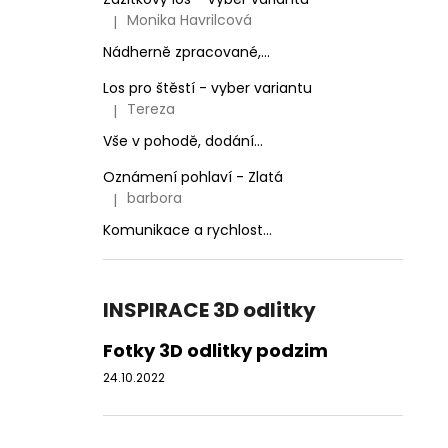
Monika Havrilcová
|
Hodnocení produktu je 5 z 5 hvězdiček.
Nádherně zpracované,...
Los pro štěstí - vyber variantu
Tereza
|
Hodnocení produktu je 3 z 5 hvězdiček.
Vše v pohodě, dodání...
Oznámení pohlaví - Zlatá
barbora
|
Hodnocení produktu je 5 z 5 hvězdiček.
Komunikace a rychlost...
INSPIRACE 3D odlitky
Fotky 3D odlitky podzim
24.10.2022