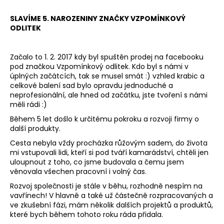
a
SLAVÍME 5. NAROZENINY ZNAČKY VZPOMÍNKOVÝ
j
ODLITEK
í
t
Začalo to 1. 2. 2017 kdy byl spuštěn prodej na facebooku
?
pod značkou Vzpomínkový odlitek. Kdo byl s námi v
úplných začátcích, tak se musel smát :) vzhled krabic a
celkové balení sad bylo opravdu jednoduché a
neprofesionální, ale hned od začátku, jste tvoření s námi
měli rádi :)
HLEDAT
Během 5 let došlo k určitému pokroku a rozvoji firmy o
další produkty.
Cesta nebyla vždy procházka růžovým sadem, do života
mi vstupovali lidi, kteří si pod tváří kamarádství, chtěli jen
D
uloupnout z toho, co jsme budovala a čemu jsem
o
věnovala všechen pracovní i volný čas.
p
Rozvoj společnosti je stále v běhu, rozhodně nespím na
o
vavřínech! V hlavně a také už částečně rozpracovaných a
r
ve zkušební fázi, mám několik dalších projektů a produktů,
u
které bych během tohoto roku ráda přidala.