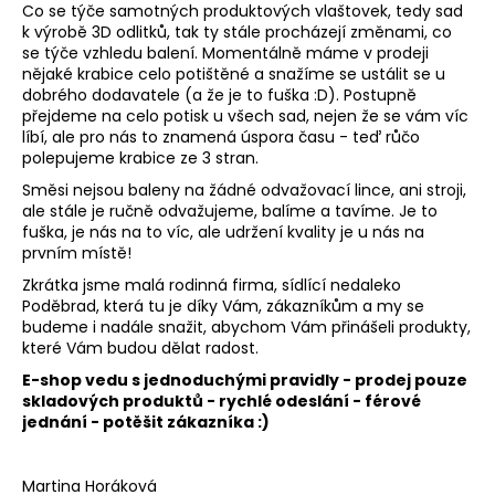
č
Co se týče samotných produktových vlaštovek, tedy sad
u
k výrobě 3D odlitků, tak ty stále procházejí změnami, co
j
se týče vzhledu balení. Momentálně máme v prodeji
e
nějaké krabice celo potištěné a snažíme se ustálit se u
dobrého dodavatele (a že je to fuška :D). Postupně
m
přejdeme na celo potisk u všech sad, nejen že se vám víc
e
líbí, ale pro nás to znamená úspora času - teď růčo
polepujeme krabice ze 3 stran.
SOUROZENECKÝ
Směsi nejsou baleny na žádné odvažovací lince, ani stroji,
3D
ale stále je ručně odvažujeme, balíme a tavíme. Je to
ODLITEK
fuška, je nás na to víc, ale udržení kvality je u nás na
prvním místě!
429
Kč
Zkrátka jsme malá rodinná firma, sídlící nedaleko
Původně:
Poděbrad, která tu je díky Vám, zákazníkům a my se
449
budeme i nadále snažit, abychom Vám přinášeli produkty,
Kč
které Vám budou dělat radost.
E-shop vedu s jednoduchými pravidly - prodej pouze
skladových produktů - rychlé odeslání - férové
jednání - potěšit zákazníka :)
Martina Horáková