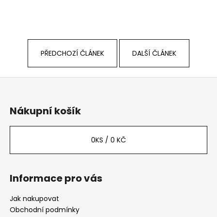
PŘEDCHOZÍ ČLÁNEK
DALŠÍ ČLÁNEK
Z
á
p
Nákupní košík
a
t
0
KS /
0 KČ
í
Informace pro vás
Jak nakupovat
Obchodní podmínky