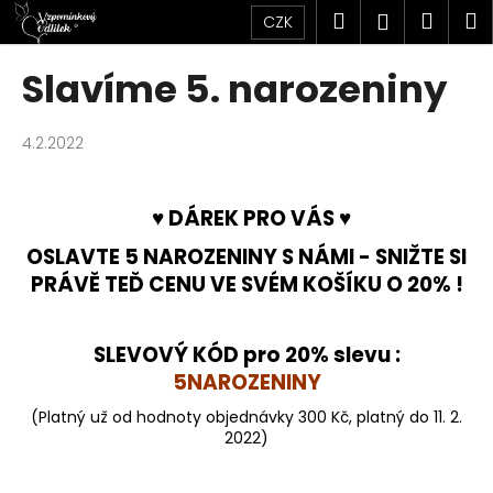
K
Přejít
Hledat
Náku
M
Přihlášen
CZK
na
o
obsah
Zpět
Zpět
košík
š
Slavíme 5. narozeniny
í
C
k
o
4.2.2022
p
o
♥ DÁREK PRO VÁ
S
♥
t
OSLAVTE 5 NAROZENINY S NÁMI - SNIŽTE SI
ř
PRÁVĚ TEĎ CENU VE SVÉM KOŠÍKU O 20% !
e
b
u
SLEVOVÝ KÓD pro 20% slevu :
j
5NAROZENINY
e
(Platný už od hodnoty objednávky 300 Kč, platný do 11. 2.
t
2022)
e
n