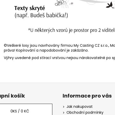
©Veškeré losy jsou navrhovány firmou My Casting CZ s.r.o., Ma
práva! Kopírování a napodobování je zakázáno.
Výhry uvedené pod stírací vrstvou nejsou nárokovatelné po sp
pní košík
Informace pro vás
Jak nakupovat
0
KS /
0 KČ
Obchodní podmínky