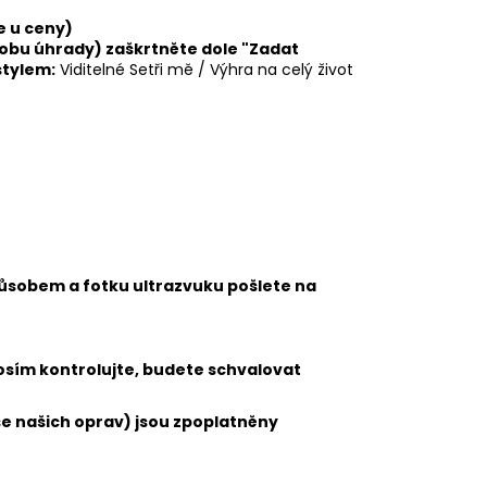
e u ceny)
obu úhrady) zaškrtněte dole "Zadat
stylem:
Viditelné Setři mě / Výhra na celý život
působem a fotku ultrazvuku pošlete na
rosím kontrolujte, budete schvalovat
se našich oprav) jsou zpoplatněny