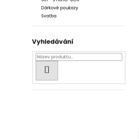
739 Kč
l
Dárkové poukazy
Původně:
769 Kč
Svatba
Vyhledávání
HLEDAT