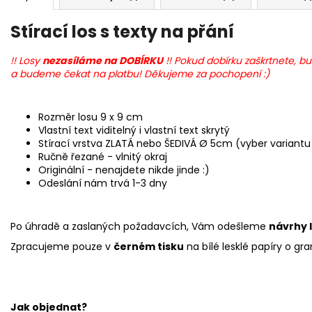
Stírací los s texty na přání
!! Losy
nezasíláme na DOBÍRKU
!! Pokud dobírku zaškrtnete,
a budeme čekat na platbu! Děkujeme za pochopení :)
Rozměr losu 9 x 9 cm
Vlastní text viditelný i vlastní text skrytý
Stírací vrstva ZLATÁ nebo ŠEDIVÁ Ø 5cm (vyber variant
Ručně řezané - vlnitý okraj
Originální - nenajdete nikde jinde :)
Odeslání nám trvá 1-3 dny
Po úhradě a zaslaných požadavcích, Vám odešleme
návrhy 
Zpracujeme pouze v
černém tisku
na bílé lesklé papíry o gr
Jak objednat?