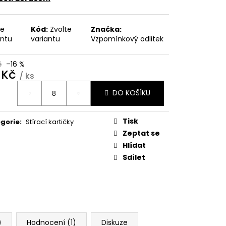
Kč
te
Kód:
Zvolte
Značka:
antu
variantu
Vzpomínkový odlitek
č
–16 %
 Kč
/ ks
ná
DO KOŠÍKU
:
Tisk
gorie
:
Stírací kartičky
Zeptat se
Hlídat
Sdílet
)
Hodnocení (1)
Diskuze