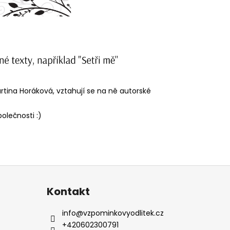
rtina Horáková, vztahují se na ně autorské
olečnosti :)
Kontakt
info
@
vzpominkovyodlitek.cz
+420602300791