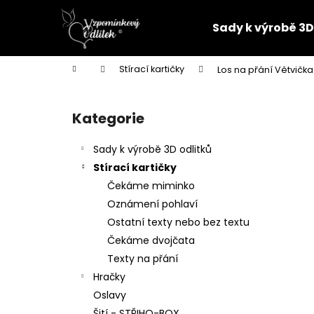
K
Přejít
na
o
Sady k výrobě 3D
obsah
Zpět
Zpět
š
do
do
í
Domů
Stírací kartičky
Los na přání Větvička
k
obchodu
obchodu
P
o
Kategorie
Přeskočit
s
kategorie
t
Sady k výrobě 3D odlitků
r
Stírací kartičky
a
Čekáme miminko
n
Oznámení pohlaví
n
Ostatní texty nebo bez textu
í
Čekáme dvojčata
p
Texty na přání
a
Hračky
n
Oslavy
PARTNERSKÝ 3D ODLITEK
e
Šití - STŘIHO-BOX