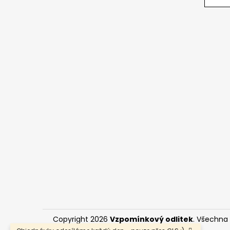
í
Copyright 2026
Vzpomínkový odlitek
. Všechna