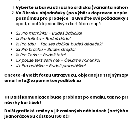
Vyberte si barvu stíracího srdíčka (varianta nahoř
Ve 3 kroku objednávky (po výběru dopravce a způs
poznámku pro prodejce" a uveďte své požadavky 
apod, a poté k jednotlivým kartičkám např:
2x Pro maminku - Budeš babička!
1x Pro tatínka - Budeš děda!
1x Pro tátu - Tak ses dočkal, budeš dědeček!
3x Pro bráchu - Budeš strejda!
1x Pro Terku - Budeš teta!
5x pouze text Setři mě - Čekáme miminko!
4x Pro babičku - Budeš prababička!
Chcete-li vložit fotku ultrazvuku, objednejte stejným z
email
info@vzpominkovyodlitek.cz
!!! Další komunikace bude probíhat po emailu, tak ho p
návrhy kartiček!
Další grafické změny v již zaslaných náhledech (netýká 
jednorázovou částkou 150 Kč!