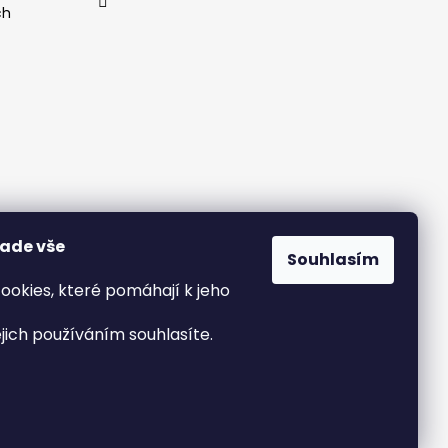
ch
nade vše
Souhlasím
ookies, které pomáhají k jeho
ejich používáním souhlasíte.
Vytvořil Shoptet