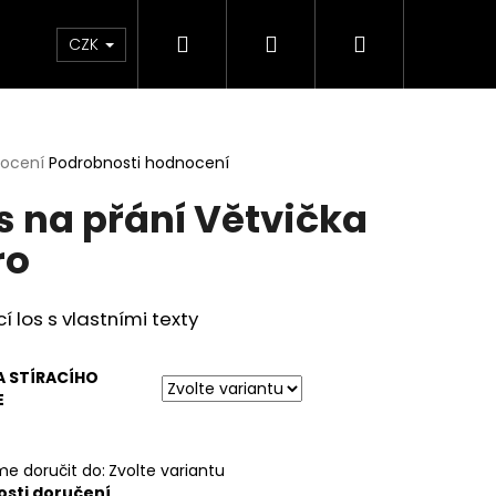
Hledat
Přihlášení
Nákupní
lavy
Šití - STŘIHO-BOX
Dárkové poukazy
CZK
košík
rné
nocení
Podrobnosti hodnocení
cení
s na přání Větvička
ktu
ro
ček.
cí los s vlastními texty
A STÍRACÍHO
E
e doručit do:
Zvolte variantu
3D ODLITKY
sti doručení