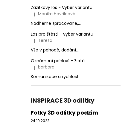
Zážitkový los - Vyber variantu
Monika Havrilcová
|
Hodnocení produktu je 5 z 5 hvězdiček.
Nádherně zpracované,...
Los pro štěstí - vyber variantu
Tereza
|
Hodnocení produktu je 3 z 5 hvězdiček.
Vše v pohodě, dodání...
Oznámení pohlaví - Zlatá
barbora
|
Hodnocení produktu je 5 z 5 hvězdiček.
Komunikace a rychlost...
INSPIRACE 3D odlitky
Fotky 3D odlitky podzim
24.10.2022