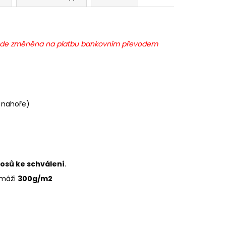
 bude změněna na platbu bankovním převodem
u nahoře)
losů ke schválení
.
amáži
300g/m2