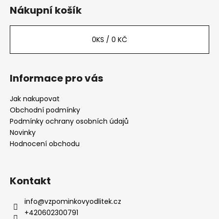
p
Nákupní košík
a
t
0
KS /
0 KČ
í
Informace pro vás
Jak nakupovat
Obchodní podmínky
Podmínky ochrany osobních údajů
Novinky
Hodnocení obchodu
Kontakt
info
@
vzpominkovyodlitek.cz
+420602300791