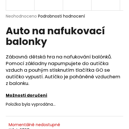
a
j
Průměrné
Neohodnoceno
Podrobnosti hodnocení
í
hodnocení
Auto na nafukovací
produktu
t
je
?
balonky
0,0
z
5
hvězdiček.
Zábavná dětská hra na nafukování balónků.
Pomocí základny napumpujete do autíčka
HLEDAT
vzduch a pouhým stisknutím tlačítka GO se
autíčko vypustí. Autíčko je poháněné vzduchem
z balonku.
D
Možnosti doručení
o
p
Položka byla vyprodána…
o
r
u
Momentálně nedostupné