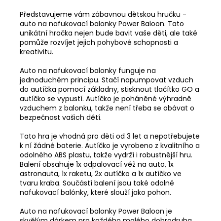
Představujeme vám zábavnou dětskou hručku -
auto na nafukovací balonky Power Baloon. Tato
unikátní hračka nejen bude bavit vaše děti, ale také
pomůže rozvíjet jejich pohybové schopnosti a
kreativitu.
Auto na nafukovací balonky funguje na
jednoduchém principu. Stačí napumpovat vzduch
do autíčka pomocí základny, stisknout tlačítko GO a
autíčko se vypustí. Autíčko je poháněné výhradně
vzduchem z balonku, takže není třeba se obávat o
bezpečnost vašich dětí.
Tato hra je vhodná pro děti od 3 let a nepotřebujete
k ní žádné baterie. Autíčko je vyrobeno z kvalitního a
odolného ABS plastu, takže vydrží i robustnější hru.
Balení obsahuje 1x odpalovací věž na auto, 1x
astronauta, 1x raketu, 2x autíčko a 1x autíčko ve
tvaru kraba. Součástí balení jsou také odolné
nafukovací balónky, které slouží jako pohon.
Auto na nafukovací balonky Power Baloon je
skvělým dárkem pro každého malého dobrodruha.