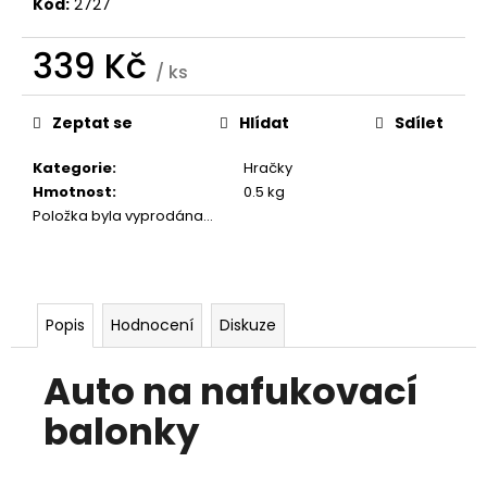
č
Kód:
2727
u
j
339 Kč
/ ks
e
Měrná
m
cena:
e
Zeptat se
Hlídat
Sdílet
Kategorie
:
Hračky
VELKÉ
Hmotnost
:
0.5 kg
RODINNÉ
Položka byla vyprodána…
3D
ODLITKY
1
199
Kč
Popis
Hodnocení
Diskuze
Původně:
1
299
Auto na nafukovací
Kč
balonky